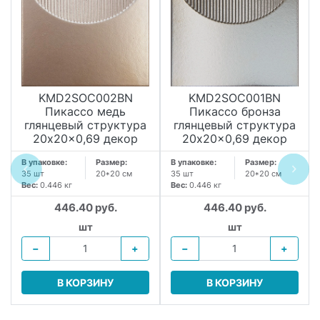
KMD2SOC002BN
KMD2SOC001BN
Пикассо медь
Пикассо бронза
глянцевый структура
глянцевый структура
20x20x0,69 декор
20x20x0,69 декор
В упаковке:
Размер:
В упаковке:
Размер:
35 шт
20*20 см
35 шт
20*20 см
Вес:
0.446 кг
Вес:
0.446 кг
446.40 руб.
446.40 руб.
шт
шт
−
+
−
+
В КОРЗИНУ
В КОРЗИНУ