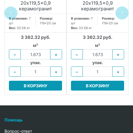
20x119,5x0,9
20x119,5x0,9
керамогранит
керамогранит
В упаковке:
7
Размер:
В упаковке:
7
Размер:
шт
119*20 см
шт
119*20 см
Вес:
33.58 кг
Вес:
33.58 кг
3 362.32 руб.
3 362.32 руб.
м²
м²
−
+
−
+
упак.
упак.
−
+
−
+
В КОРЗИНУ
В КОРЗИНУ
Помощь
Вопрос-ответ