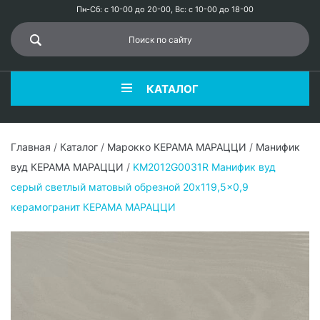
Пн-Сб: с 10-00 до 20-00, Вс: с 10-00 до 18-00
КАТАЛОГ
Главная
/
Каталог
/
Марокко КЕРАМА МАРАЦЦИ
/
Манифик
вуд КЕРАМА МАРАЦЦИ
/
KM2012G0031R Манифик вуд
серый светлый матовый обрезной 20x119,5x0,9
керамогранит КЕРАМА МАРАЦЦИ