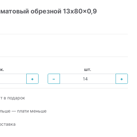
матовый обрезной 13x80x0,9
к.
шт.
+
−
+
т в подарок
льше — плати меньше
оставка