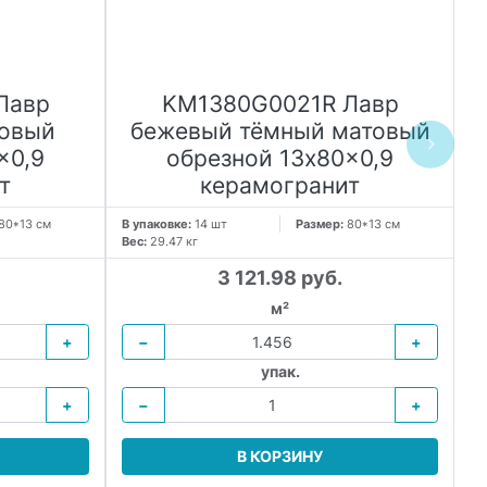
Лавр
KM1380G0021R Лавр
овый
бежевый тёмный матовый
x0,9
обрезной 13x80x0,9
т
керамогранит
80*13 см
В упаковке:
14 шт
Размер:
80*13 см
В 
Вес:
29.47 кг
Ве
3 121.98 руб.
м²
+
−
+
упак.
+
−
+
В КОРЗИНУ