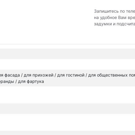
Запишитесь по тел
на удобное Вам вр
задумки и подсчит
 для фасада / для прихожей / для гостиной / для общественных п
веранды / для фартука