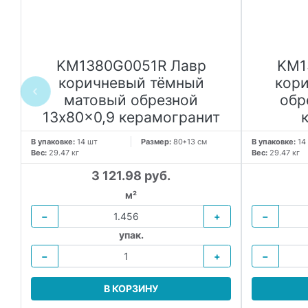
KM1380G0051R Лавр
KM1
коричневый тёмный
кор
матовый обрезной
обр
13x80x0,9 керамогранит
В упаковке:
14 шт
Размер:
80*13 см
В упаковке:
14
Вес:
29.47 кг
Вес:
29.47 кг
3 121.98 руб.
м²
−
+
−
упак.
−
+
−
В КОРЗИНУ