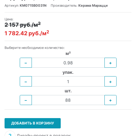
Артикул:
KM0715B0031N
Производитель:
Керама Марацци
Цена:
2
2 157 руб./м
2
1 782.42 руб./м
Выберите необходимое количество:
м²
−
+
упак.
−
+
шт.
−
+
ДОБАВИТЬ В КОРЗИНУ
Дизайн-проект в подарок