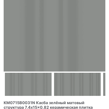
KM0715B0031N Касба зелёный матовый
структура 7,4x15x0,82 керамическая плитка