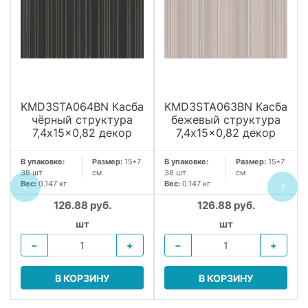
KMD3STA064BN Касба
KMD3STA063BN Касба
чёрный структура
бежевый структура
7,4x15x0,82 декор
7,4x15x0,82 декор
В упаковке:
Размер:
15*7
В упаковке:
Размер:
15*7
38 шт
см
38 шт
см
Вес:
0.147 кг
Вес:
0.147 кг
126.88 руб.
126.88 руб.
шт
шт
−
+
−
+
В КОРЗИНУ
В КОРЗИНУ