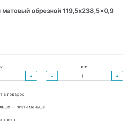
 матовый обрезной 119,5x238,5x0,9
к.
шт.
+
−
+
т в подарок
льше — плати меньше
оставка