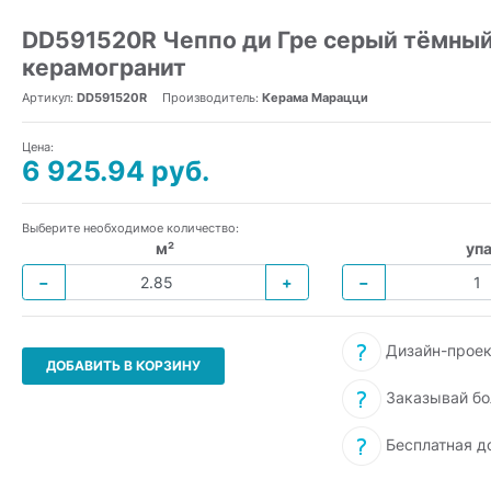
DD591520R Чеппо ди Гре серый тёмный
керамогранит
Артикул:
DD591520R
Производитель:
Керама Марацци
Цена:
6 925.94 руб.
Выберите необходимое количество:
м²
упа
−
+
−
Дизайн-проек
ДОБАВИТЬ В КОРЗИНУ
Заказывай бо
Бесплатная д