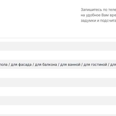
Запишитесь по тел
на удобное Вам вр
задумки и подсчит
 пола / для фасада / для балкона / для ванной / для гостиной / д