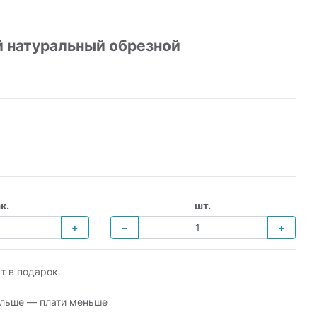
 натуральный обрезной
к.
шт.
+
−
+
т в подарок
льше — плати меньше