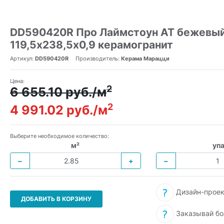
DD590420R Про Лаймстоун АТ бежевый
119,5х238,5x0,9 керамогранит
Артикул:
DD590420R
Производитель:
Керама Марацци
Цена:
2
6 655.10 руб./м
2
4 991.02 руб./м
Выберите необходимое количество:
м²
упа
−
+
−
Дизайн-проек
ДОБАВИТЬ В КОРЗИНУ
Заказывай бо