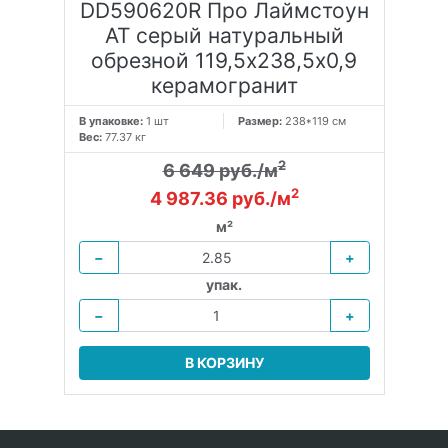
DD590620R Про Лаймстоун
АТ серый натуральный
обрезной 119,5х238,5x0,9
керамогранит
В упаковке:
1 шт
Размер:
238*119 см
Вес:
77.37 кг
2
6 649 руб./м
2
4 987.36 руб./м
м²
−
+
упак.
−
+
В КОРЗИНУ