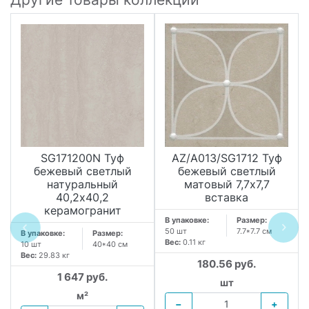
SG171200N Туф
AZ/A013/SG1712 Туф
бежевый светлый
бежевый светлый
натуральный
матовый 7,7х7,7
40,2x40,2
вставка
керамогранит
В упаковке:
Размер:
50 шт
7.7*7.7 см
В упаковке:
Размер:
Вес:
0.11 кг
10 шт
40*40 см
Вес:
29.83 кг
180.56 руб.
1 647 руб.
шт
м²
−
+