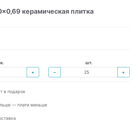
x0,69 керамическая плитка
к.
шт.
+
−
+
т в подарок
льше — плати меньше
оставка