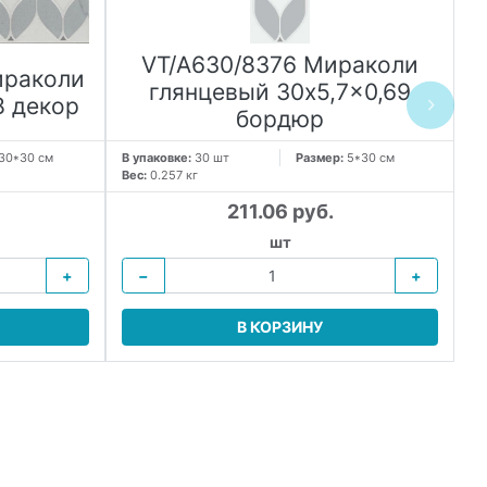
VT/A630/8376 Мираколи
ираколи
глянцевый 30x5,7x0,69
8 декор
бордюр
30*30 см
В упаковке:
30 шт
Размер:
5*30 см
В 
Вес:
0.257 кг
Ве
211.06 руб.
шт
+
−
+
В КОРЗИНУ