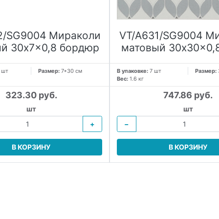
2/SG9004 Мираколи
VT/A631/SG9004 М
й 30x7x0,8 бордюр
матовый 30x30x0,
 шт
Размер:
7*30 см
В упаковке:
7 шт
Размер:
Вес:
1.6 кг
323.30 руб.
747.86 руб.
шт
шт
+
−
В КОРЗИНУ
В КОРЗИНУ