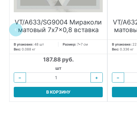
VT/A633/SG9004 Мираколи
VT/A63
матовый 7x7x0,8 вставка
матовы
я
В упаковке:
48 шт
Размер:
7*7 см
В упаковке:
22
Вес:
0.088 кг
Вес:
0.336 кг
187.88 руб.
шт
−
+
−
В КОРЗИНУ