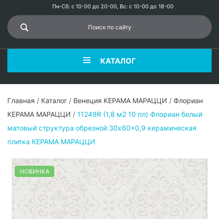
Пн-Сб: с 10-00 до 20-00, Вс: с 10-00 до 18-00
КАТАЛОГ
Главная
/
Каталог
/
Венеция КЕРАМА МАРАЦЦИ
/
Флориан
КЕРАМА МАРАЦЦИ
/
11249R (1,8 м2 10 пл) Флориан белый
матовый структура обрезной 30x60x0,9 керамическая
плитка КЕРАМА МАРАЦЦИ
НОВИНКА